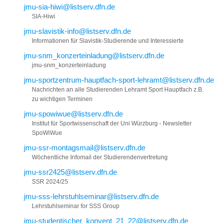
jmu-sia-hiwi@listserv.dfn.de
SIA-Hiwi
jmu-slavistik-info@listserv.dfn.de
Informationen für Slavistik-Studierende und Interessierte
jmu-snm_konzerteinladung@listserv.dfn.de
jmu-snm_konzerteinladung
jmu-sportzentrum-hauptfach-sport-lehramt@listserv.dfn.de
Nachrichten an alle Studierenden Lehramt Sport Hauptfach z.B.
zu wichtigen Terminen
jmu-spowiwue@listserv.dfn.de
Institut für Sportwissenschaft der Uni Würzburg - Newsletter
SpoWiWue
jmu-ssr-montagsmail@listserv.dfn.de
Wöchentliche Infomail der Studierendenvertretung
jmu-ssr2425@listserv.dfn.de
SSR 2024/25
jmu-sss-lehrstuhlseminar@listserv.dfn.de
Lehrstuhlseminar for SSS Group
jmu-studentischer_konvent_21_22@listserv.dfn.de