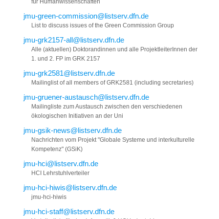
für Humanwissenschaften
jmu-green-commission@listserv.dfn.de
List to discuss issues of the Green Commission Group
jmu-grk2157-all@listserv.dfn.de
Alle (aktuellen) Doktorandinnen und alle ProjektleiterInnen der
1. und 2. FP im GRK 2157
jmu-grk2581@listserv.dfn.de
Mailinglist of all members of GRK2581 (including secretaries)
jmu-gruener-austausch@listserv.dfn.de
Mailingliste zum Austausch zwischen den verschiedenen
ökologischen Initiativen an der Uni
jmu-gsik-news@listserv.dfn.de
Nachrichten vom Projekt "Globale Systeme und interkulturelle
Kompetenz" (GSiK)
jmu-hci@listserv.dfn.de
HCI Lehrstuhlverteiler
jmu-hci-hiwis@listserv.dfn.de
jmu-hci-hiwis
jmu-hci-staff@listserv.dfn.de