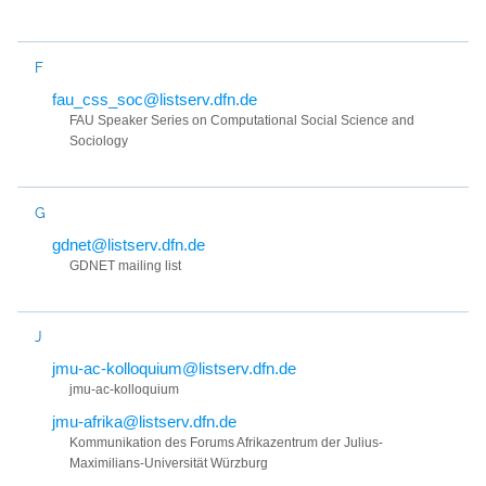
F
fau_css_soc@listserv.dfn.de
FAU Speaker Series on Computational Social Science and
Sociology
G
gdnet@listserv.dfn.de
GDNET mailing list
J
jmu-ac-kolloquium@listserv.dfn.de
jmu-ac-kolloquium
jmu-afrika@listserv.dfn.de
Kommunikation des Forums Afrikazentrum der Julius-
Maximilians-Universität Würzburg