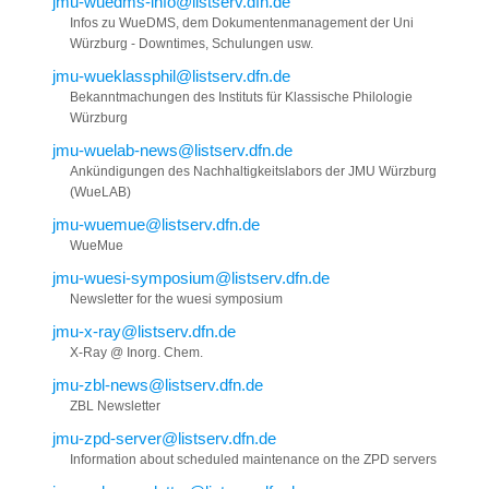
jmu-wuedms-info@listserv.dfn.de
Infos zu WueDMS, dem Dokumentenmanagement der Uni
Würzburg - Downtimes, Schulungen usw.
jmu-wueklassphil@listserv.dfn.de
Bekanntmachungen des Instituts für Klassische Philologie
Würzburg
jmu-wuelab-news@listserv.dfn.de
Ankündigungen des Nachhaltigkeitslabors der JMU Würzburg
(WueLAB)
jmu-wuemue@listserv.dfn.de
WueMue
jmu-wuesi-symposium@listserv.dfn.de
Newsletter for the wuesi symposium
jmu-x-ray@listserv.dfn.de
X-Ray @ Inorg. Chem.
jmu-zbl-news@listserv.dfn.de
ZBL Newsletter
jmu-zpd-server@listserv.dfn.de
Information about scheduled maintenance on the ZPD servers