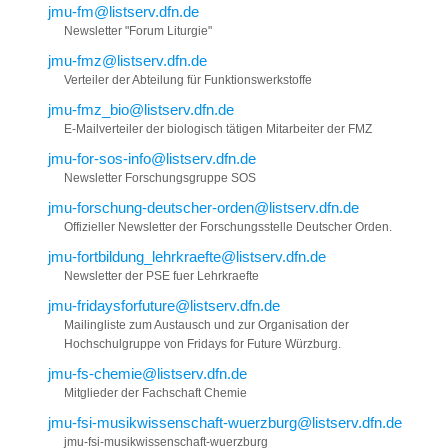
jmu-fm@listserv.dfn.de
Newsletter "Forum Liturgie"
jmu-fmz@listserv.dfn.de
Verteiler der Abteilung für Funktionswerkstoffe
jmu-fmz_bio@listserv.dfn.de
E-Mailverteiler der biologisch tätigen Mitarbeiter der FMZ
jmu-for-sos-info@listserv.dfn.de
Newsletter Forschungsgruppe SOS
jmu-forschung-deutscher-orden@listserv.dfn.de
Offizieller Newsletter der Forschungsstelle Deutscher Orden.
jmu-fortbildung_lehrkraefte@listserv.dfn.de
Newsletter der PSE fuer Lehrkraefte
jmu-fridaysforfuture@listserv.dfn.de
Mailingliste zum Austausch und zur Organisation der
Hochschulgruppe von Fridays for Future Würzburg.
jmu-fs-chemie@listserv.dfn.de
Mitglieder der Fachschaft Chemie
jmu-fsi-musikwissenschaft-wuerzburg@listserv.dfn.de
jmu-fsi-musikwissenschaft-wuerzburg