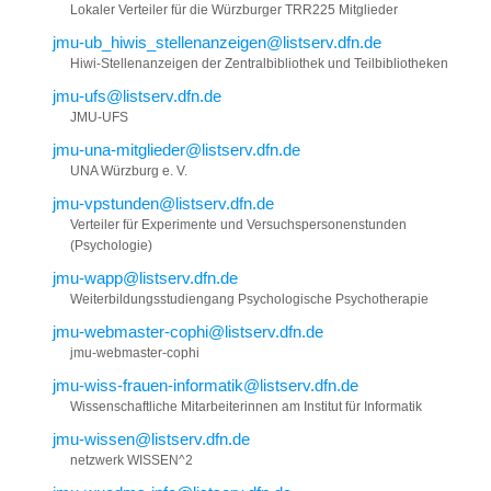
Lokaler Verteiler für die Würzburger TRR225 Mitglieder
jmu-ub_hiwis_stellenanzeigen@listserv.dfn.de
Hiwi-Stellenanzeigen der Zentralbibliothek und Teilbibliotheken
jmu-ufs@listserv.dfn.de
JMU-UFS
jmu-una-mitglieder@listserv.dfn.de
UNA Würzburg e. V.
jmu-vpstunden@listserv.dfn.de
Verteiler für Experimente und Versuchspersonenstunden
(Psychologie)
jmu-wapp@listserv.dfn.de
Weiterbildungsstudiengang Psychologische Psychotherapie
jmu-webmaster-cophi@listserv.dfn.de
jmu-webmaster-cophi
jmu-wiss-frauen-informatik@listserv.dfn.de
Wissenschaftliche Mitarbeiterinnen am Institut für Informatik
jmu-wissen@listserv.dfn.de
netzwerk WISSEN^2