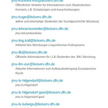
jmu-konvent-info@listserv.dfn.de
Öffentlicher Verteiler für Informationen zum Studentischen
Konvent, z.B. Einladungen und Ausschreibungen.
jmu-kuge@listserv.dfn.de
aktive und ehemalige Studenten der Kunstgeschichte Würzburg
jmu-lehramtverteiler@listserv.dfn.de
jmu-lehramtverteiler
jmu-ling.koll@listserv.dfn.de
Infobrief des Würzburger Linguistischen Kolloquiums
jmu-llb@listserv.dfn.de
Offizielle Informationen für LLB-Studenten der JMU Würzburg
jmu-llm-eur@listserv.dfn.de
Aktuelle Informationen zum Aufbaustudiengang Europäisches
Recht
jmu-ls-hilgendorf@listserv.dfn.de
jmu-ls-hilgendorf
jmu-ls-hilgendorf-gast@listserv.dfn.de
jmu-ls-hilgendorf-gast
jmu-ls-ludwigs@listserv.dfn.de