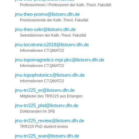
Professorinnen / Professoren der Kath.-Theol. Fakultät
jmu-theo-promo@listserv.dfn.de
Promovierende der Kath.-Theol. Fakultät
jmu-theo-sekr@listserv.dfn.de
Sekretärinnen der Kath.-Theol. Fakultät
jmu-tocotronics2018@listserv.dfn.de
Informationen CT.QMAT22
jmu-topomagnetics-mpi-pks@listserv.dfn.de
Informationen CT.QMAT22
jmu-topophotonics@listserv.dfn.de
Informationen CT.QMAT22
jmu-trr225_er@listserv.dfn.de
Mitglieder des TRR225 aus Erlangen
jmu-trr225_phd@listserv.dfn.de
Doktoranden im SFB
jmu-trr225_review@listserv.dfn.de
TRR225 PhD student review
jmu-trr225_wue@listserv.dfn.de