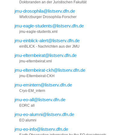
Doktoranden an der Juristischen Fakultät
jmu-drosophila@listserv.dfn.de
W\xfcrzburger Drosophila-Forscher
jmu-eagle-students@listserv.dfn.de
jmu-eagle-students.xml
jmu-einblick-alert@listserv.dfn.de
einBLICK - Nachrichten aus der JMU
jmu-elternbeirat@listserv.dfn.de
jmu-elternbeirat.xml
jmu-elternbeirat-ckh@listserv.dfn.de
jmu-Elternbeirat-CKH
jmu-emintern@listserv.dfn.de
Cryo-EM_intern
jmu-eo-all@listserv.dfn.de
EORC all
jmu-eo-alumni@listserv.dfn.de
EO alumni
jmu-eo-info@listserv.dfn.de