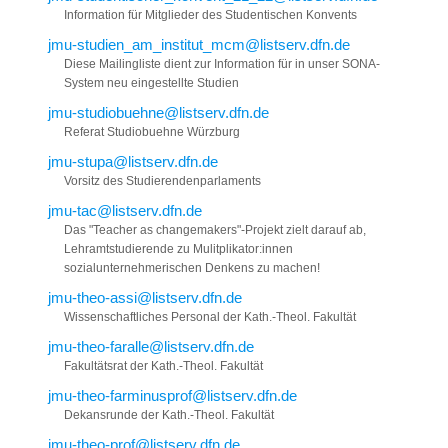
Information für Mitglieder des Studentischen Konvents
jmu-studien_am_institut_mcm@listserv.dfn.de
Diese Mailingliste dient zur Information für in unser SONA-
System neu eingestellte Studien
jmu-studiobuehne@listserv.dfn.de
Referat Studiobuehne Würzburg
jmu-stupa@listserv.dfn.de
Vorsitz des Studierendenparlaments
jmu-tac@listserv.dfn.de
Das "Teacher as changemakers"-Projekt zielt darauf ab,
Lehramtstudierende zu Mulitplikator:innen
sozialunternehmerischen Denkens zu machen!
jmu-theo-assi@listserv.dfn.de
Wissenschaftliches Personal der Kath.-Theol. Fakultät
jmu-theo-faralle@listserv.dfn.de
Fakultätsrat der Kath.-Theol. Fakultät
jmu-theo-farminusprof@listserv.dfn.de
Dekansrunde der Kath.-Theol. Fakultät
jmu-theo-prof@listserv.dfn.de