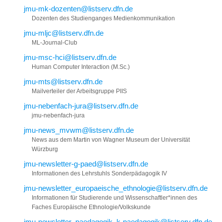
jmu-mk-dozenten@listserv.dfn.de
Dozenten des Studienganges Medienkommunikation
jmu-mljc@listserv.dfn.de
ML-Journal-Club
jmu-msc-hci@listserv.dfn.de
Human Computer Interaction (M.Sc.)
jmu-mts@listserv.dfn.de
Mailverteiler der Arbeitsgruppe PIIS
jmu-nebenfach-jura@listserv.dfn.de
jmu-nebenfach-jura
jmu-news_mvwm@listserv.dfn.de
News aus dem Martin von Wagner Museum der Universität
Würzburg
jmu-newsletter-g-paed@listserv.dfn.de
Informationen des Lehrstuhls Sonderpädagogik IV
jmu-newsletter_europaeische_ethnologie@listserv.dfn.de
Informationen für Studierende und Wissenschaftler*innen des
Faches Europäische Ethnologie/Volkskunde
jmu-newsletter_paedagogik_k-paedagogik@listserv.dfn.de