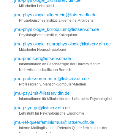
jmu-physiologie_1@listserv.dfn.de
Mitarbeiter Lehrstuhl I
jmu-physiologie_allgemein@listserv.dfn.de
Physiologisches Institut, allgemeine Mitarbeiter
jmu-physiologie_kolloquium@listserv.dfn.de
Physiologisches Institut, Kolloquium
jmu-physiologie_neurophysiologie@listserv.dfn.de
Mitarbeiter Neurophysiologie
jmu-practicer@listserv.dfn.de
Informationen an Beschaeftigte der Universitaet im
Nichtwissenschaftlichen Bereich
jmu-professoren-mcm@listserv.dfn.de
Professoren v. Mensch-Computer-Medien
jmu-psy1mit@listserv.dfn.de
Informationen für Mitarbeiter des Lehrstuhls Psychologie I
jmu-psyergo@listserv.dfn.de
Lehrstuhl für Psychologische Ergonomie
jmu-ref-queerfeminismus@listserv.dfn.de
Interne Mailingliste des Referats Queer:feminismus der