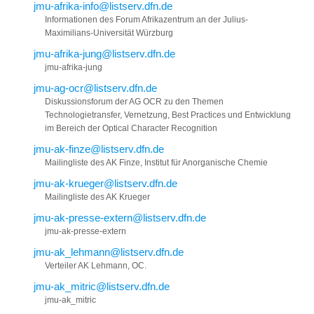
jmu-afrika-info@listserv.dfn.de
Informationen des Forum Afrikazentrum an der Julius-
Maximilians-Universität Würzburg
jmu-afrika-jung@listserv.dfn.de
jmu-afrika-jung
jmu-ag-ocr@listserv.dfn.de
Diskussionsforum der AG OCR zu den Themen
Technologietransfer, Vernetzung, Best Practices und Entwicklung
im Bereich der Optical Character Recognition
jmu-ak-finze@listserv.dfn.de
Mailingliste des AK Finze, Institut für Anorganische Chemie
jmu-ak-krueger@listserv.dfn.de
Mailingliste des AK Krueger
jmu-ak-presse-extern@listserv.dfn.de
jmu-ak-presse-extern
jmu-ak_lehmann@listserv.dfn.de
Verteiler AK Lehmann, OC.
jmu-ak_mitric@listserv.dfn.de
jmu-ak_mitric