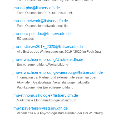
Earth Observation information by the EO departments
jmu-eo-phd@listserv.dfn.de
Earth Observation PhD students at JMU
jmu-eo_network@listserv.dfn.de
Earth Observation network email list
jmu-eorc-postdoc@listserv.dfn.de
EO-postdoc
jmu-erstiesrw2019_2020@listserv.dfn.de
Alle Ersties des Wintersemesters 2019 / 2020 im Fach Jura
jmu-erwachsenenbildung@listserv.dfn.de
Erwachsenenbildung/Weiterbildung
jmu-erwachsenenbildung-wuerzburg@listserv.dfn.de
Information der Partner und externer Interessenten über
Aktivitäten, Gastvorträge, Veranstaltungen, aktueller
Publikationen der Erwachsenenbildung
jmu-ethnomusikologie@listserv.dfn.de
Mailingliste Ethnomusikologie Wuerzburg
jmu-fipsverteiler@listserv.dfn.de
Verteiler für alle Psychologiestudierenden der Uni Würzburg