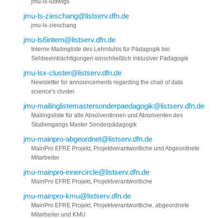
jmu-ls-ludwigs
jmu-ls-zieschang@listserv.dfn.de
jmu-ls-zieschang
jmu-ls6intern@listserv.dfn.de
Interne Mailingliste des Lehrstuhls für Pädagogik bei
Sehbeeinträchtigungen einschließlich inklusiver Pädagogik
jmu-lsx-cluster@listserv.dfn.de
Newsletter for announcements regarding the chair of data
science's cluster.
jmu-mailinglistemastersonderpaedagogik@listserv.dfn.de
Mailingsliste für alle Absolventinnen und Absolventen des
Studiengangs Master Sonderpädagogik
jmu-mainpro-abgeordnet@listserv.dfn.de
MainPro EFRE Projekt, Projektverantwortliche und Abgeordnete
Mitarbeiter
jmu-mainpro-innercircle@listserv.dfn.de
MainPro EFRE Projekt, Projektverantwortliche
jmu-mainpro-kmu@listserv.dfn.de
MainPro EFRE Projekt, Projektverantwortliche, abgeordnete
Mitarbeiter und KMU