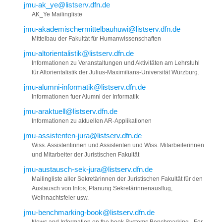
jmu-ak_ye@listserv.dfn.de
AK_Ye Mailingliste
jmu-akademischermittelbauhuwi@listserv.dfn.de
Mittelbau der Fakultät für Humanwissenschaften
jmu-altorientalistik@listserv.dfn.de
Informationen zu Veranstaltungen und Aktivitäten am Lehrstuhl
für Altorientalistik der Julius-Maximilians-Universität Würzburg.
jmu-alumni-informatik@listserv.dfn.de
Informationen fuer Alumni der Informatik
jmu-araktuell@listserv.dfn.de
Informationen zu aktuellen AR-Applikationen
jmu-assistenten-jura@listserv.dfn.de
Wiss. Assistentinnen und Assistenten und Wiss. Mitarbeiterinnen
und Mitarbeiter der Juristischen Fakultät
jmu-austausch-sek-jura@listserv.dfn.de
Mailingliste aller Sekretärinnen der Juristischen Fakultät für den
Austausch von Infos, Planung Sekretärinnenausflug,
Weihnachtsfeier usw.
jmu-benchmarking-book@listserv.dfn.de