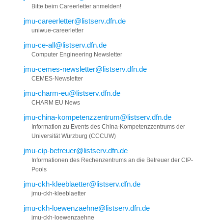
Bitte beim Careerletter anmelden!
jmu-careerletter@listserv.dfn.de
uniwue-careerletter
jmu-ce-all@listserv.dfn.de
Computer Engineering Newsletter
jmu-cemes-newsletter@listserv.dfn.de
CEMES-Newsletter
jmu-charm-eu@listserv.dfn.de
CHARM EU News
jmu-china-kompetenzzentrum@listserv.dfn.de
Information zu Events des China-Kompetenzzentrums der
Universität Würzburg (CCCUW)
jmu-cip-betreuer@listserv.dfn.de
Informationen des Rechenzentrums an die Betreuer der CIP-
Pools
jmu-ckh-kleeblaetter@listserv.dfn.de
jmu-ckh-kleeblaetter
jmu-ckh-loewenzaehne@listserv.dfn.de
jmu-ckh-loewenzaehne