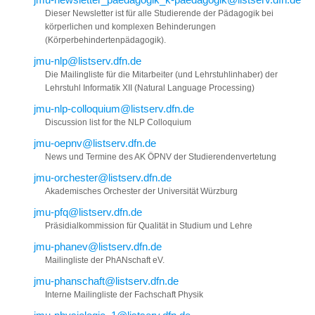
Dieser Newsletter ist für alle Studierende der Pädagogik bei
körperlichen und komplexen Behinderungen
(Körperbehindertenpädagogik).
jmu-nlp@listserv.dfn.de
Die Mailingliste für die Mitarbeiter (und Lehrstuhlinhaber) der
Lehrstuhl Informatik XII (Natural Language Processing)
jmu-nlp-colloquium@listserv.dfn.de
Discussion list for the NLP Colloquium
jmu-oepnv@listserv.dfn.de
News und Termine des AK ÖPNV der Studierendenvertetung
jmu-orchester@listserv.dfn.de
Akademisches Orchester der Universität Würzburg
jmu-pfq@listserv.dfn.de
Präsidialkommission für Qualität in Studium und Lehre
jmu-phanev@listserv.dfn.de
Mailingliste der PhANschaft eV.
jmu-phanschaft@listserv.dfn.de
Interne Mailingliste der Fachschaft Physik