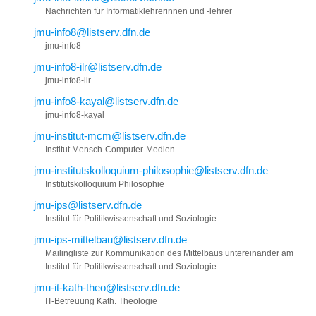
Nachrichten für Informatiklehrerinnen und -lehrer
jmu-info8@listserv.dfn.de
jmu-info8
jmu-info8-ilr@listserv.dfn.de
jmu-info8-ilr
jmu-info8-kayal@listserv.dfn.de
jmu-info8-kayal
jmu-institut-mcm@listserv.dfn.de
Institut Mensch-Computer-Medien
jmu-institutskolloquium-philosophie@listserv.dfn.de
Institutskolloquium Philosophie
jmu-ips@listserv.dfn.de
Institut für Politikwissenschaft und Soziologie
jmu-ips-mittelbau@listserv.dfn.de
Mailingliste zur Kommunikation des Mittelbaus untereinander am
Institut für Politikwissenschaft und Soziologie
jmu-it-kath-theo@listserv.dfn.de
IT-Betreuung Kath. Theologie