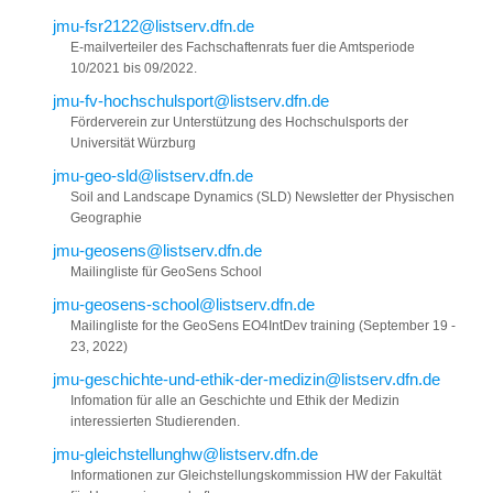
jmu-fsr2122@listserv.dfn.de
E-mailverteiler des Fachschaftenrats fuer die Amtsperiode
10/2021 bis 09/2022.
jmu-fv-hochschulsport@listserv.dfn.de
Förderverein zur Unterstützung des Hochschulsports der
Universität Würzburg
jmu-geo-sld@listserv.dfn.de
Soil and Landscape Dynamics (SLD) Newsletter der Physischen
Geographie
jmu-geosens@listserv.dfn.de
Mailingliste für GeoSens School
jmu-geosens-school@listserv.dfn.de
Mailingliste for the GeoSens EO4IntDev training (September 19 -
23, 2022)
jmu-geschichte-und-ethik-der-medizin@listserv.dfn.de
Infomation für alle an Geschichte und Ethik der Medizin
interessierten Studierenden.
jmu-gleichstellunghw@listserv.dfn.de
Informationen zur Gleichstellungskommission HW der Fakultät