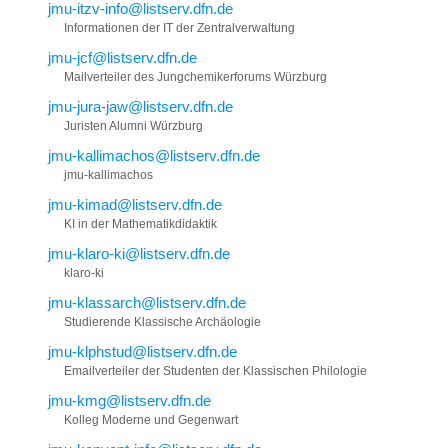
jmu-itzv-info@listserv.dfn.de
Informationen der IT der Zentralverwaltung
jmu-jcf@listserv.dfn.de
Mailverteiler des Jungchemikerforums Würzburg
jmu-jura-jaw@listserv.dfn.de
Juristen Alumni Würzburg
jmu-kallimachos@listserv.dfn.de
jmu-kallimachos
jmu-kimad@listserv.dfn.de
KI in der Mathematikdidaktik
jmu-klaro-ki@listserv.dfn.de
klaro-ki
jmu-klassarch@listserv.dfn.de
Studierende Klassische Archäologie
jmu-klphstud@listserv.dfn.de
Emailverteiler der Studenten der Klassischen Philologie
jmu-kmg@listserv.dfn.de
Kolleg Moderne und Gegenwart