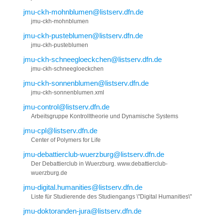
jmu-ckh-mohnblumen@listserv.dfn.de
jmu-ckh-mohnblumen
jmu-ckh-pusteblumen@listserv.dfn.de
jmu-ckh-pusteblumen
jmu-ckh-schneegloeckchen@listserv.dfn.de
jmu-ckh-schneegloeckchen
jmu-ckh-sonnenblumen@listserv.dfn.de
jmu-ckh-sonnenblumen.xml
jmu-control@listserv.dfn.de
Arbeitsgruppe Kontrolltheorie und Dynamische Systems
jmu-cpl@listserv.dfn.de
Center of Polymers for Life
jmu-debattierclub-wuerzburg@listserv.dfn.de
Der Debattierclub in Wuerzburg. www.debattierclub-
wuerzburg.de
jmu-digital.humanities@listserv.dfn.de
Liste für Studierende des Studiengangs \"Digital Humanities\"
jmu-doktoranden-jura@listserv.dfn.de