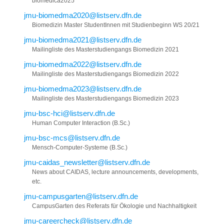
biomedica2025
jmu-biomedma2020@listserv.dfn.de
Biomedizin Master StudentInnen mit Studienbeginn WS 20/21
jmu-biomedma2021@listserv.dfn.de
Mailingliste des Masterstudiengangs Biomedizin 2021
jmu-biomedma2022@listserv.dfn.de
Mailingliste des Masterstudiengangs Biomedizin 2022
jmu-biomedma2023@listserv.dfn.de
Mailingliste des Masterstudiengangs Biomedizin 2023
jmu-bsc-hci@listserv.dfn.de
Human Computer Interaction (B.Sc.)
jmu-bsc-mcs@listserv.dfn.de
Mensch-Computer-Systeme (B.Sc.)
jmu-caidas_newsletter@listserv.dfn.de
News about CAIDAS, lecture announcements, developments,
etc.
jmu-campusgarten@listserv.dfn.de
CampusGarten des Referats für Ökologie und Nachhaltigkeit
jmu-careercheck@listserv.dfn.de