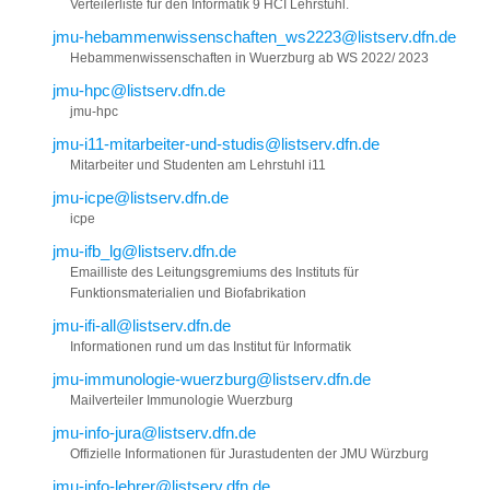
Verteilerliste für den Informatik 9 HCI Lehrstuhl.
jmu-hebammenwissenschaften_ws2223@listserv.dfn.de
Hebammenwissenschaften in Wuerzburg ab WS 2022/ 2023
jmu-hpc@listserv.dfn.de
jmu-hpc
jmu-i11-mitarbeiter-und-studis@listserv.dfn.de
Mitarbeiter und Studenten am Lehrstuhl i11
jmu-icpe@listserv.dfn.de
icpe
jmu-ifb_lg@listserv.dfn.de
Emailliste des Leitungsgremiums des Instituts für
Funktionsmaterialien und Biofabrikation
jmu-ifi-all@listserv.dfn.de
Informationen rund um das Institut für Informatik
jmu-immunologie-wuerzburg@listserv.dfn.de
Mailverteiler Immunologie Wuerzburg
jmu-info-jura@listserv.dfn.de
Offizielle Informationen für Jurastudenten der JMU Würzburg
jmu-info-lehrer@listserv.dfn.de