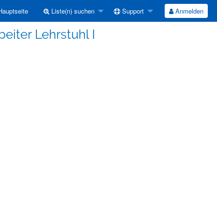
auptseite
Liste(n) suchen
Support
Anmelden
eiter Lehrstuhl I