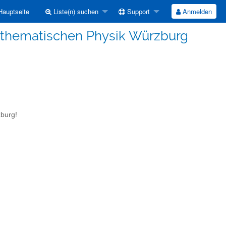
auptseite
Liste(n) suchen
Support
Anmelden
athematischen Physik Würzburg
zburg!