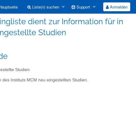
auptseite
Liste(n) suchen
Support
Anmelden
liste dient zur Information für in
gestellte Studien
de
estellte Studien
m des Instituts MCM neu eingestellten Studien.