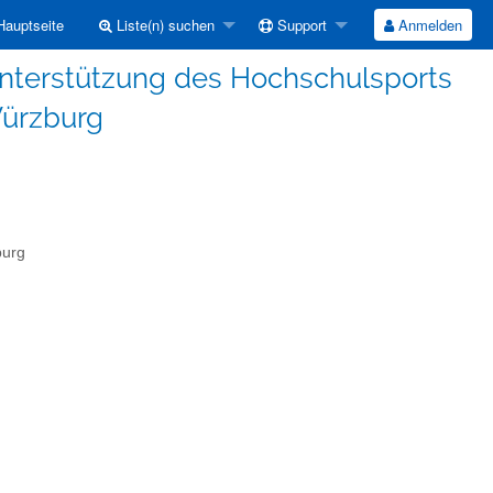
auptseite
Liste(n) suchen
Support
Anmelden
Unterstützung des Hochschulsports
Würzburg
burg