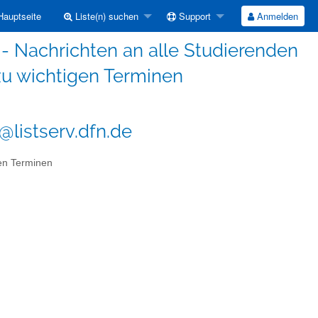
auptseite
Liste(n) suchen
Support
Anmelden
- Nachrichten an alle Studierenden
zu wichtigen Terminen
listserv.dfn.de
gen Terminen