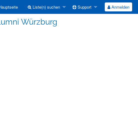
auptseite
Liste(n) suchen
Support
Anmelden
Alumni Würzburg