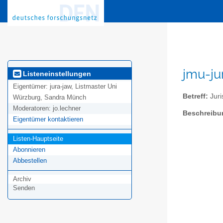
jmu-ju
Listeneinstellungen
Eigentümer:
jura-jaw, Listmaster Uni
Betreff:
Juri
Würzburg, Sandra Münch
Moderatoren:
jo.lechner
Beschreibu
Eigentümer kontaktieren
Listen-Hauptseite
Abonnieren
Abbestellen
Archiv
Senden