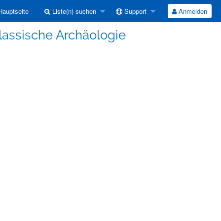
auptseite
Liste(n) suchen
Support
Anmelden
lassische Archäologie