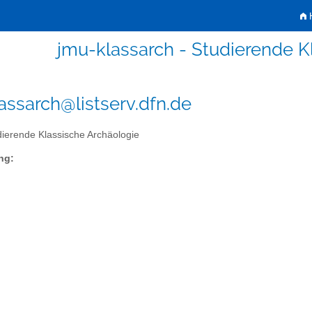
H
jmu-klassarch - Studierende K
assarch@listserv.dfn.de
ierende Klassische Archäologie
ng: