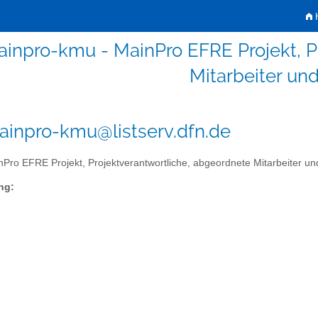
H
inpro-kmu - MainPro EFRE Projekt, P
Mitarbeiter u
inpro-kmu@listserv.dfn.de
Pro EFRE Projekt, Projektverantwortliche, abgeordnete Mitarbeiter u
ng: