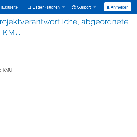
auptseite
Liste(n) suchen
Support
Anmelden
rojektverantwortliche, abgeordnete
nd KMU
nd KMU