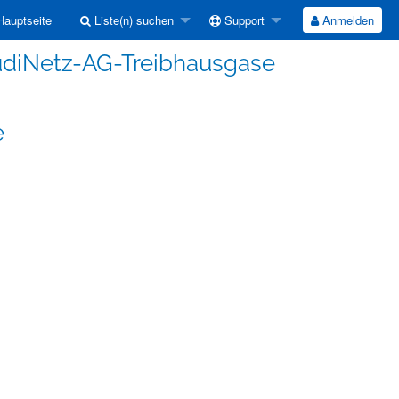
auptseite
Liste(n) suchen
Support
Anmelden
ludiNetz-AG-Treibhausgase
e