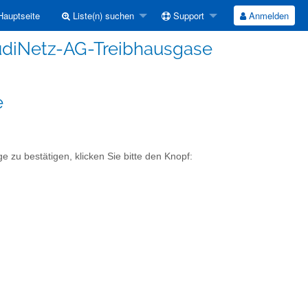
auptseite
Liste(n) suchen
Support
Anmelden
ludiNetz-AG-Treibhausgase
e
 zu bestätigen, klicken Sie bitte den Knopf: