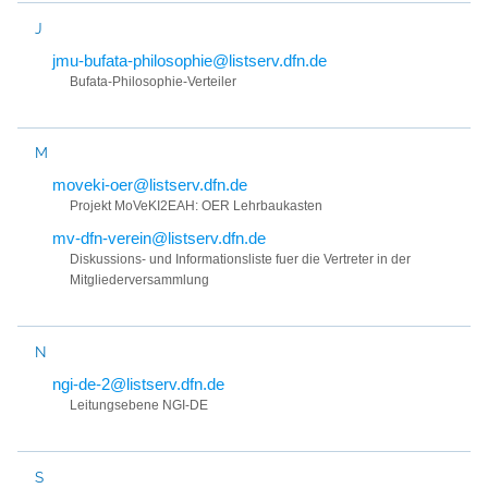
J
jmu-bufata-philosophie@listserv.dfn.de
Bufata-Philosophie-Verteiler
M
moveki-oer@listserv.dfn.de
Projekt MoVeKI2EAH: OER Lehrbaukasten
mv-dfn-verein@listserv.dfn.de
Diskussions- und Informationsliste fuer die Vertreter in der
Mitgliederversammlung
N
ngi-de-2@listserv.dfn.de
Leitungsebene NGI-DE
S