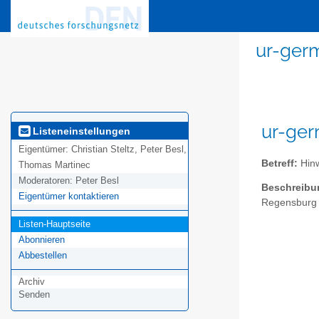
ur-germ
ur-ger
Listeneinstellungen
Eigentümer:
Christian Steltz, Peter Besl,
Betreff:
Hinw
Thomas Martinec
Moderatoren:
Peter Besl
Beschreibu
Eigentümer kontaktieren
Regensburg 
Listen-Hauptseite
Abonnieren
Abbestellen
Archiv
Senden