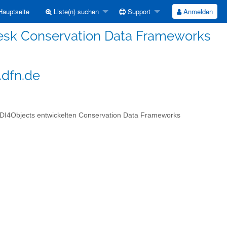
auptseite
Liste(n) suchen
Support
Anmelden
esk Conservation Data Frameworks
.dfn.de
FDI4Objects entwickelten Conservation Data Frameworks