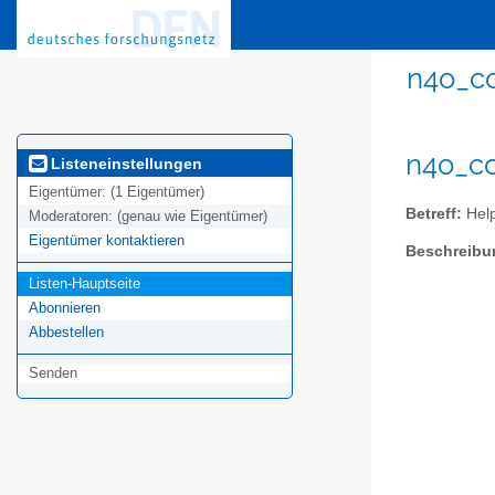
n4o_co
n4o_co
Listeneinstellungen
Eigentümer:
(1 Eigentümer)
Betreff:
Help
Moderatoren:
(genau wie Eigentümer)
Eigentümer kontaktieren
Beschreibu
Listen-Hauptseite
Abonnieren
Abbestellen
Senden