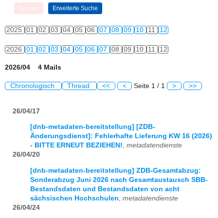
2025
01
02
03
04
05
06
07
08
09
10
11
12
2026
01
02
03
04
05
06
07
08
09
10
11
12
2026/04 4 Mails
Chronologisch
Thread
<<
<
Seite 1 / 1
>
>>
26/04/17
[dnb-metadaten-bereitstellung] [ZDB-
Änderungsdienst]: Fehlerhafte Lieferung KW 16 (2026)
- BITTE ERNEUT BEZIEHEN!
,
metadatendienste
26/04/20
[dnb-metadaten-bereitstellung] ZDB-Gesamtabzug:
Sonderabzug Juni 2026 nach Gesamtaustausch SBB-
Bestandsdaten und Bestandsdaten von acht
sächsischen Hochschulen
,
metadatendienste
26/04/24