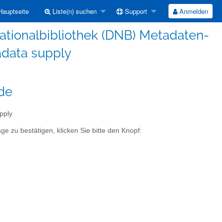
auptseite
Liste(n) suchen
Support
Anmelden
ationalbibliothek (DNB) Metadaten-
adata supply
de
pply
e zu bestätigen, klicken Sie bitte den Knopf: