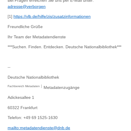
Bei Fragen erreichen Sie uns per E-Mail unter:
adresse@verborgen
[1]
https://vlb.de/hilfe/zis/zusatzinformationen
Freundliche Grüße
Ihr Team der Metadatendienste
***Suchen. Finden. Entdecken. Deutsche Nationalbibliothek***
--
Deutsche Nationalbibliothek
Fachbereich Metadaten │
Metadatenzug
änge
Adickesallee 1
60322 Frankfurt
Telefon: +49 69 1525-
1630
mailto:
metadatendienste
@dnb.de