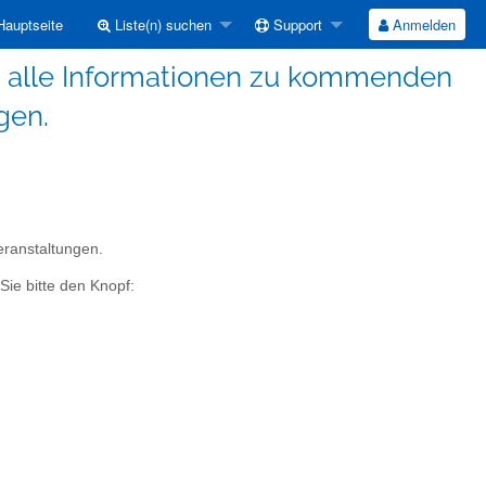
auptseite
Liste(n) suchen
Support
Anmelden
ie alle Informationen zu kommenden
gen.
eranstaltungen.
Sie bitte den Knopf: