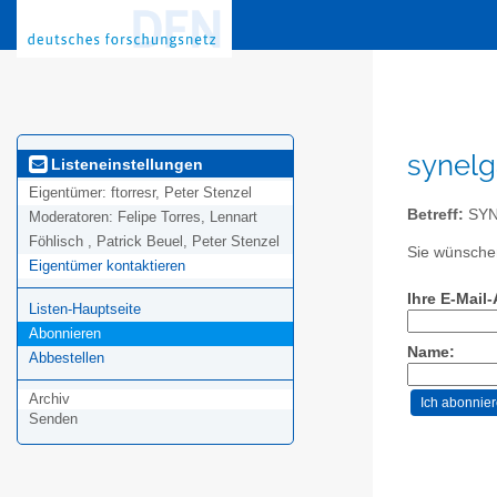
synelg
Listeneinstellungen
Eigentümer:
ftorresr, Peter Stenzel
Betreff:
SYNE
Moderatoren:
Felipe Torres, Lennart
Föhlisch , Patrick Beuel, Peter Stenzel
Sie wünschen
Eigentümer kontaktieren
Ihre E-Mail
Listen-Hauptseite
Abonnieren
Name:
Abbestellen
Archiv
Senden