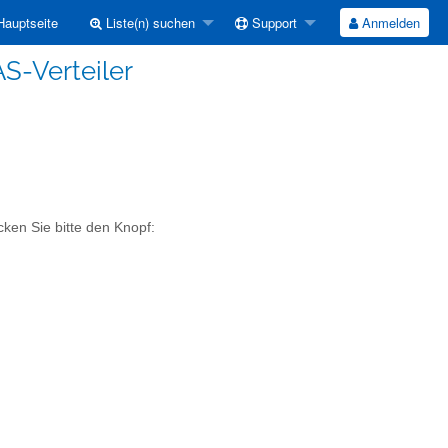
auptseite
Liste(n) suchen
Support
Anmelden
S-Verteiler
cken Sie bitte den Knopf: