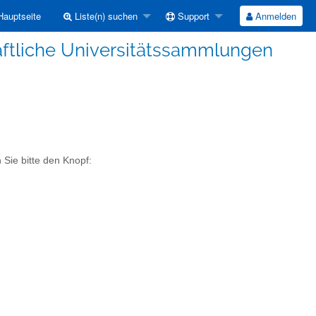
auptseite
Liste(n) suchen
Support
Anmelden
ftliche Universitätssammlungen
 Sie bitte den Knopf: