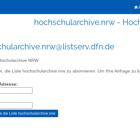
H
hochschularchive.nrw - Ho
hularchive.nrw@listserv.dfn.de
hschularchive NRW
, die Liste hochschularchive.nrw zu abonnieren. Um Ihre Anfrage zu bes
-Adresse: