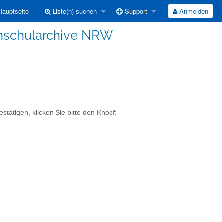
auptseite
Liste(n) suchen
Support
Anmelden
chschularchive NRW
tätigen, klicken Sie bitte den Knopf: