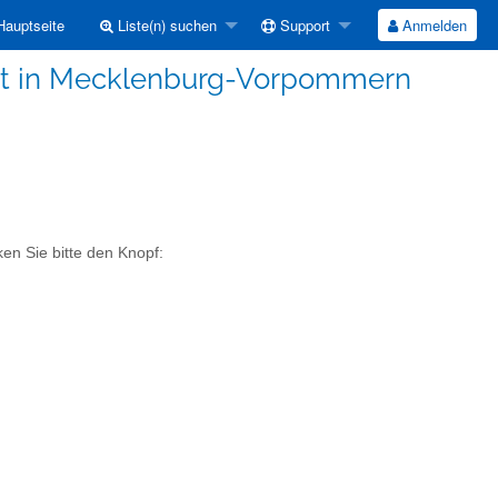
auptseite
Liste(n) suchen
Support
Anmelden
t in Mecklenburg-Vorpommern
en Sie bitte den Knopf: