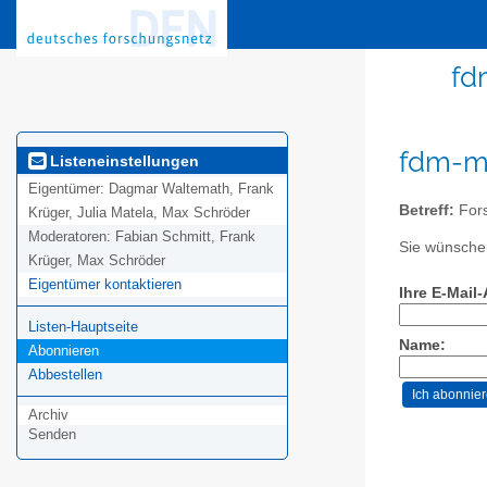
fd
fdm-mv
Listeneinstellungen
Eigentümer:
Dagmar Waltemath, Frank
Betreff:
For
Krüger, Julia Matela, Max Schröder
Moderatoren:
Fabian Schmitt, Frank
Sie wünschen
Krüger, Max Schröder
Eigentümer kontaktieren
Ihre E-Mail
Listen-Hauptseite
Name:
Abonnieren
Abbestellen
Archiv
Senden