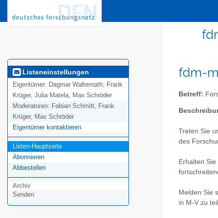
fd
fdm-mv
Listeneinstellungen
Eigentümer:
Dagmar Waltemath, Frank
Betreff:
For
Krüger, Julia Matela, Max Schröder
Moderatoren:
Fabian Schmitt, Frank
Beschreibu
Krüger, Max Schröder
Eigentümer kontaktieren
Treten Sie u
des Forschu
Listen-Hauptseite
Abonnieren
Erhalten Sie
Abbestellen
fortschreit
Archiv
Melden Sie s
Senden
in M-V zu t