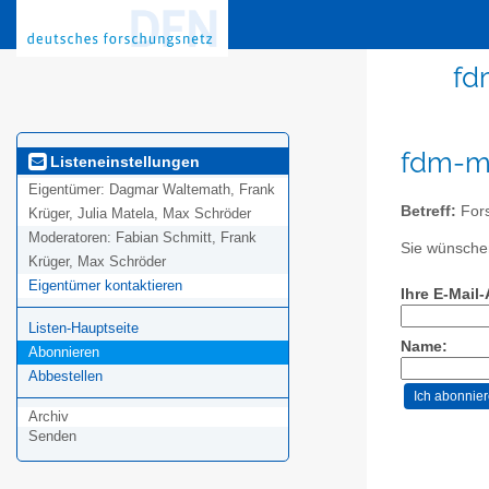
fd
fdm-mv
Listeneinstellungen
Eigentümer:
Dagmar Waltemath, Frank
Betreff:
For
Krüger, Julia Matela, Max Schröder
Moderatoren:
Fabian Schmitt, Frank
Sie wünschen
Krüger, Max Schröder
Eigentümer kontaktieren
Ihre E-Mail
Listen-Hauptseite
Name:
Abonnieren
Abbestellen
Archiv
Senden