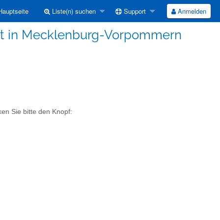
auptseite
Liste(n) suchen
Support
Anmelden
t in Mecklenburg-Vorpommern
en Sie bitte den Knopf: