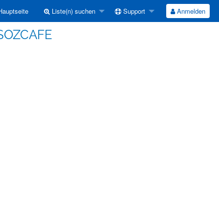
auptseite
Liste(n) suchen
Support
Anmelden
- SOZCAFE