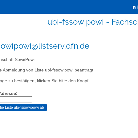
H
ubi-fssowipowi - Fachs
sowipowi@listserv.dfn.de
schaft Sowi/Powi
e Abmeldung von Liste ubi-fssowipowi beantragt
age zu bestätigen, klicken Sie bitte den Knopf:
-Adresse: