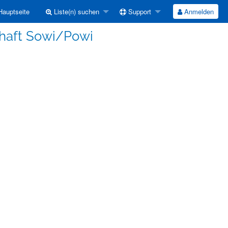
auptseite
Liste(n) suchen
Support
Anmelden
chaft Sowi/Powi