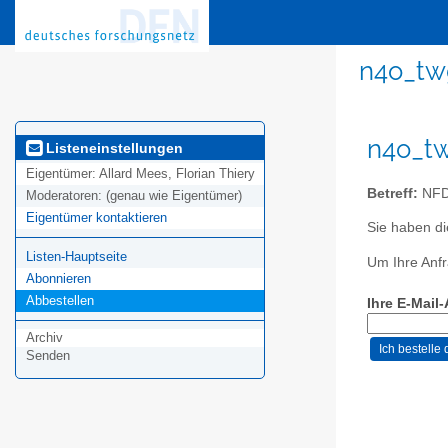
n4o_tw
n4o_tw
Listeneinstellungen
Eigentümer:
Allard Mees, Florian Thiery
Betreff:
NFDI
Moderatoren:
(genau wie Eigentümer)
Eigentümer kontaktieren
Sie haben d
Listen-Hauptseite
Um Ihre Anfr
Abonnieren
Abbestellen
Ihre E-Mail
Archiv
Senden