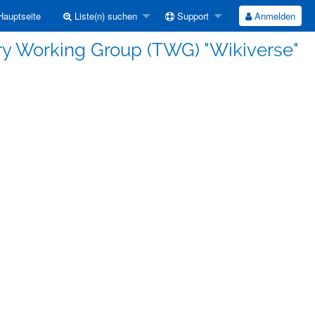
auptseite
Liste(n) suchen
Support
Anmelden
y Working Group (TWG) "Wikiverse"