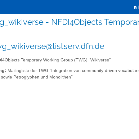
H
g_wikiverse - NFDI4Objects Temporar
g_wikiverse@listserv.dfn.de
4Objects Temporary Working Group (TWG) "Wikiverse"
ng:
Mailingliste der TWG "Integration von community-driven vocabular
 sowie Petroglyphen und Monolithen"