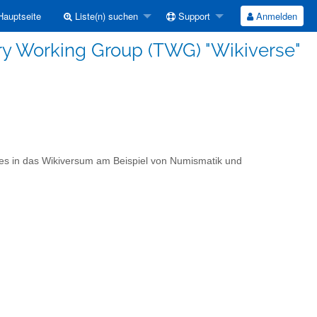
auptseite
Liste(n) suchen
Support
Anmelden
y Working Group (TWG) "Wikiverse"
ies in das Wikiversum am Beispiel von Numismatik und