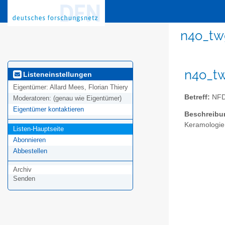
n4o_tw
n4o_tw
Listeneinstellungen
Eigentümer:
Allard Mees, Florian Thiery
Betreff:
NFDI
Moderatoren:
(genau wie Eigentümer)
Eigentümer kontaktieren
Beschreibu
Keramologie
Listen-Hauptseite
Abonnieren
Abbestellen
Archiv
Senden