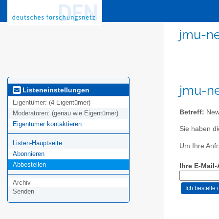
jmu-n
jmu-n
Listeneinstellungen
Eigentümer:
(4 Eigentümer)
Betreff:
News
Moderatoren:
(genau wie Eigentümer)
Eigentümer kontaktieren
Sie haben d
Listen-Hauptseite
Um Ihre Anfr
Abonnieren
Abbestellen
Ihre E-Mail
Archiv
Senden