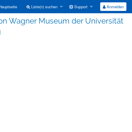
auptseite
Liste(n) suchen
Support
Anmelden
n Wagner Museum der Universität
g