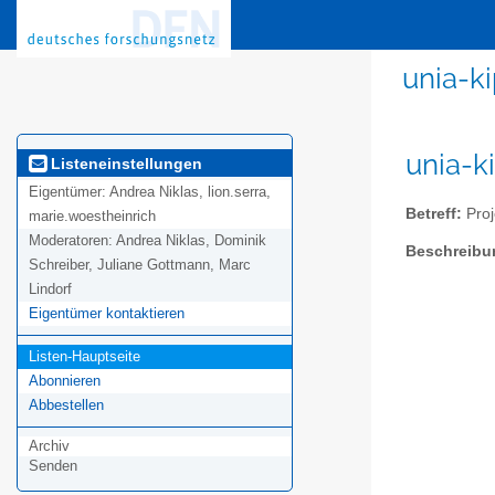
unia-ki
unia-k
Listeneinstellungen
Eigentümer:
Andrea Niklas, lion.serra,
Betreff:
Proj
marie.woestheinrich
Moderatoren:
Andrea Niklas, Dominik
Beschreibu
Schreiber, Juliane Gottmann, Marc
Lindorf
Eigentümer kontaktieren
Listen-Hauptseite
Abonnieren
Abbestellen
Archiv
Senden