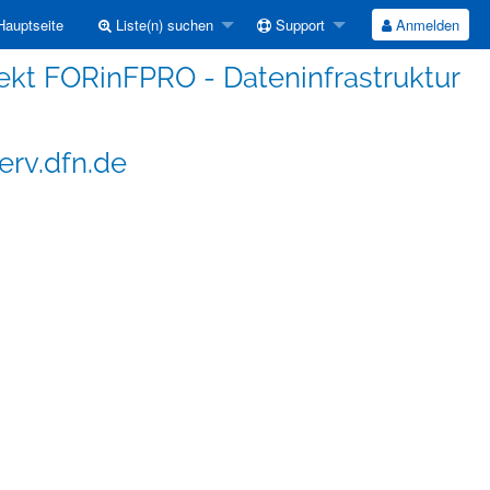
auptseite
Liste(n) suchen
Support
Anmelden
ojekt FORinFPRO - Dateninfrastruktur
erv.dfn.de