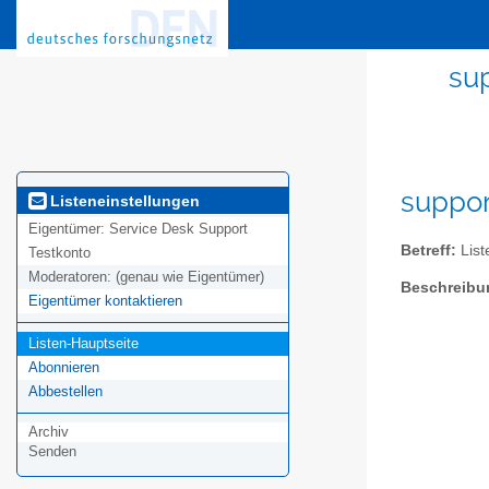
sup
suppor
Listeneinstellungen
Eigentümer:
Service Desk Support
Betreff:
List
Testkonto
Moderatoren:
(genau wie Eigentümer)
Beschreibu
Eigentümer kontaktieren
Listen-Hauptseite
Abonnieren
Abbestellen
Archiv
Senden