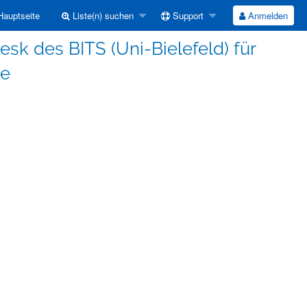
auptseite
Liste(n) suchen
Support
Anmelden
Desk des BITS (Uni-Bielefeld) für
ke