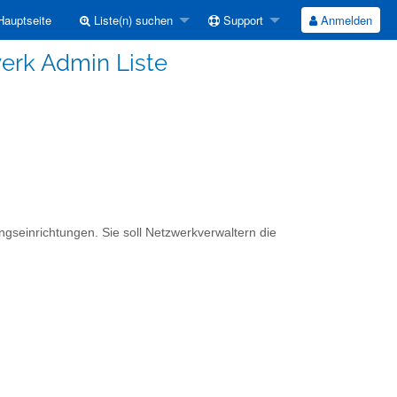
auptseite
Liste(n) suchen
Support
Anmelden
werk Admin Liste
ngseinrichtungen. Sie soll Netzwerkverwaltern die