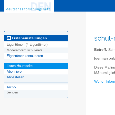
schul-
Listeneinstellungen
Eigentümer:
(4 Eigentümer)
Betreff:
Schu
Moderatoren:
schul-netz
Eigentümer kontaktieren
[german only
Listen-Hauptseite
Diese Mailin
Abonnieren
M&ouml;glic
Abbestellen
Weiter Infor
Archiv
Senden