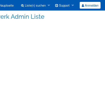
auptseite
Liste(n) suchen
Support
Anmelden
werk Admin Liste