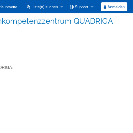
auptseite
Liste(n) suchen
Support
Anmelden
tenkompetenzzentrum QUADRIGA
ADRIGA.