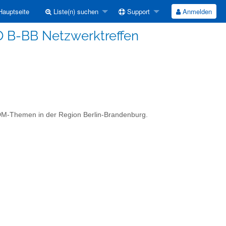
auptseite
Liste(n) suchen
Support
Anmelden
O B-BB Netzwerktreffen
FDM-Themen in der Region Berlin-Brandenburg.