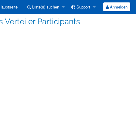
auptseite
Liste(n) suchen
Support
Anmelden
 Verteiler Participants