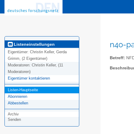
n4o-pa
Listeneinstellungen
Eigentümer:
Christin Keller, Gerda
Betreff:
NFDI
Grimm, (2 Eigentümer)
Moderatoren:
Christin Keller, (11
Beschreibu
Moderatoren)
Eigentümer kontaktieren
Listen-Hauptseite
Abonnieren
Abbestellen
Archiv
Senden