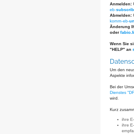
Anmelden:
U
eb-
subscri
Abmelden:
U
komm-eb-
un
Änderung Ih
oder
fabio.
Wenn Sie si
"HELP" an
Datens
Um den neus
Aspekte info
Bei der Umse
Dienstes "DF
wird.
Kurz zusamme
ihre E
ihre E
empfa