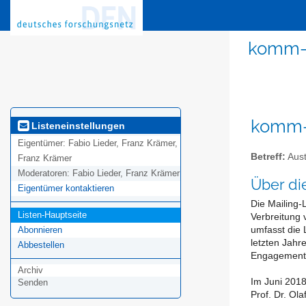
komm-e
komm-e
Listeneinstellungen
Eigentümer:
Fabio Lieder, Franz Krämer,
Betreff:
Aust
Franz Krämer
Moderatoren:
Fabio Lieder, Franz Krämer
Über di
Eigentümer kontaktieren
Die Mailing-
Listen-Hauptseite
Verbreitung 
umfasst die 
Abonnieren
letzten Jahr
Abbestellen
Engagement
Archiv
Im Juni 2018
Senden
Prof. Dr. O