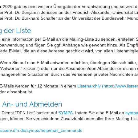
2020 gab es eine weitere Übergabe der Verantwortung und so wird die
bei Prof. Dr. Benjamin Jörissen an der Friedrich-Alexander-Universität
bei Prof. Dr. Burkhard Schäffer an der Universität der Bundeswehr Mün
 der Liste
eine Information per E-Mail an die Mailing-Liste zu senden, erstelle
banwendung und fügen Sie ggf. Anhänge wie gewohnt hinzu. Als Emp
jede E-Mail, die an diese Adresse geschickt wird, von allen Listenmitgli
Wenn Sie auf eine E-Mail antworten möchten, überlegen Sie sich bitte, 
 "Antworten" klicken") oder nur die Absenderin/den Absender erreichen
 Unangenehme Situationen durch das Versenden privater Nachrichten a
 E-Mails werden für 12 Monate in einem
Listenarchiv (https://www.list
der einsehbar ist.
, An- und Abmelden
 Dienst "DFN List" basiert auf
SYMPA
. Indem Sie eine E-Mail an
sympa@
ragen, können Sie verschiedene Zusatzfunktionen aller Ihrer Mailing-List
listserv.dfn.de/sympa/help/mail_commands