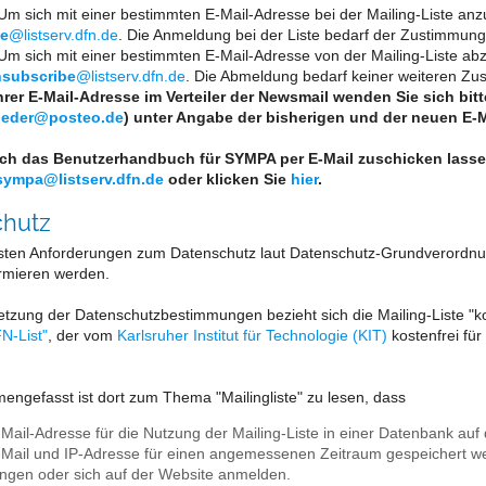
m sich mit einer bestimmten E-Mail-Adresse bei der Mailing-Liste an
be
@listserv.dfn.de
. Die Anmeldung bei der Liste bedarf der Zustimmung 
m sich mit einer bestimmten E-Mail-Adresse von der Mailing-Liste ab
subscribe
@listserv.dfn.de
. Die Abmeldung bedarf keiner weiteren Zu
rer E-Mail-Adresse im Verteiler der Newsmail wenden Sie sich bitt
lieder@posteo.de
) unter Angabe der bisherigen und der neuen E-M
ch das Benutzerhandbuch für SYMPA per E-Mail zuschicken lassen
sympa@listserv.dfn.de
oder klicken Sie
hier
.
chutz
ten Anforderungen zum Datenschutz laut Datenschutz-Grundverordnu
rmieren werden.
tzung der Datenschutzbestimmungen bezieht sich die Mailing-Liste "k
N-List"
, der vom
Karlsruher Institut für Technologie (KIT)
kostenfrei für
ngefasst ist dort zum Thema "Mailingliste" zu lesen, dass
-Mail-Adresse für die Nutzung der Mailing-Liste in einer Datenbank au
-Mail und IP-Adresse für einen angemessenen Zeitraum gespeichert wer
ngen oder sich auf der Website anmelden.