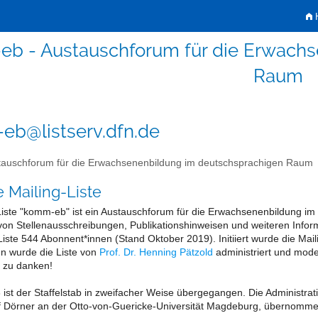
H
b - Austauschforum für die Erwachs
Raum
b@listserv.dfn.de
auschforum für die Erwachsenenbildung im deutschsprachigen Raum
e Mailing-Liste
Liste "komm-eb" ist ein Austauschforum für die Erwachsenenbildung i
von Stellenausschreibungen, Publikationshinweisen und weiteren Infor
Liste 544 Abonnent*innen (Stand Oktober 2019). Initiiert wurde die Mail
en wurde die Liste von
Prof. Dr. Henning Pätzold
administriert und moder
 zu danken!
 ist der Staffelstab in zweifacher Weise übergegangen. Die Administrat
laf Dörner an der Otto-von-Guericke-Universität Magdeburg, übernom