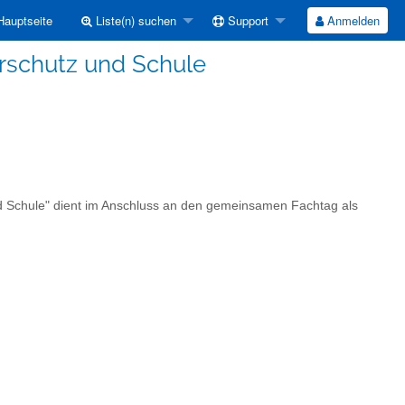
auptseite
Liste(n) suchen
Support
Anmelden
erschutz und Schule
d Schule" dient im Anschluss an den gemeinsamen Fachtag als