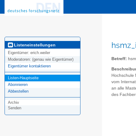
hsmz_i
Listeneinstellungen
Eigentümer:
erich.weiler
Betreff:
hsm
Moderatoren:
(genau wie Eigentümer)
Eigentümer kontaktieren
Beschreibu
Hochschule 
Listen-Hauptseite
vom Internati
Abonnieren
an alle Mast
Abbestellen
des Fachbere
Archiv
Senden