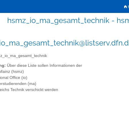
H
hsmz_io_ma_gesamt_technik - hs
o_ma_gesamt_technik@listserv.dfn.
z_io_ma_gesamt_technik
ng:
Über diese Liste sollen Informationen der
Mainz (hsmz)
onal Office (io)
erstudierenden (ma)
ichs Technik verschickt werden