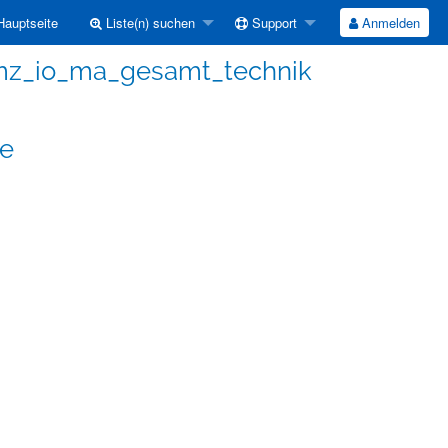
auptseite
Liste(n) suchen
Support
Anmelden
mz_io_ma_gesamt_technik
de