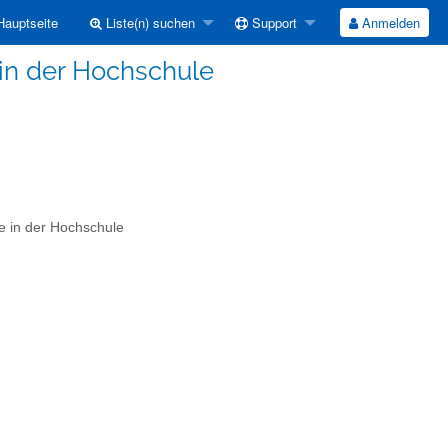
auptseite
Liste(n) suchen
Support
Anmelden
 in der Hochschule
e in der Hochschule