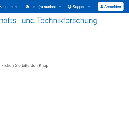
auptseite
Liste(n) suchen
Support
Anmelden
hafts- und Technikforschung
klicken Sie bitte den Knopf: