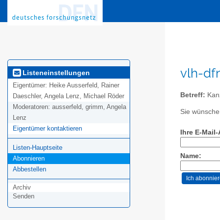
vlh-df
Listeneinstellungen
Eigentümer:
Heike Ausserfeld, Rainer
Betreff:
Kanz
Daeschler, Angela Lenz, Michael Röder
Moderatoren:
ausserfeld, grimm, Angela
Sie wünschen
Lenz
Eigentümer kontaktieren
Ihre E-Mail
Listen-Hauptseite
Name:
Abonnieren
Abbestellen
Archiv
Senden