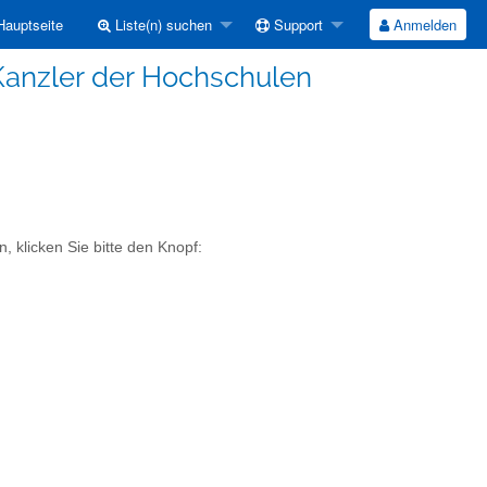
auptseite
Liste(n) suchen
Support
Anmelden
 Kanzler der Hochschulen
, klicken Sie bitte den Knopf: