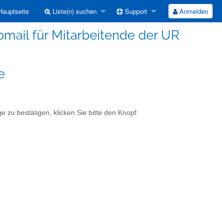
auptseite
Liste(n) suchen
Support
Anmelden
omail für Mitarbeitende der UR
e
e zu bestätigen, klicken Sie bitte den Knopf: