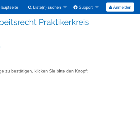
auptseite
Liste(n) suchen
Support
Anmelden
rbeitsrecht Praktikerkreis
e
e zu bestätigen, klicken Sie bitte den Knopf: