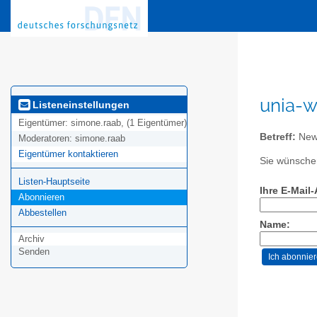
unia-w
Listeneinstellungen
Eigentümer:
simone.raab, (1 Eigentümer)
Betreff:
News
Moderatoren:
simone.raab
Eigentümer kontaktieren
Sie wünschen
Listen-Hauptseite
Ihre E-Mail
Abonnieren
Abbestellen
Name:
Archiv
Senden