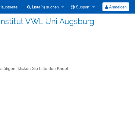
auptseite
Liste(n) suchen
Support
Anmelden
Institut VWL Uni Augsburg
ätigen, klicken Sie bitte den Knopf: