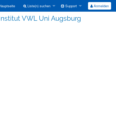
auptseite
Liste(n) suchen
Support
Anmelden
Institut VWL Uni Augsburg