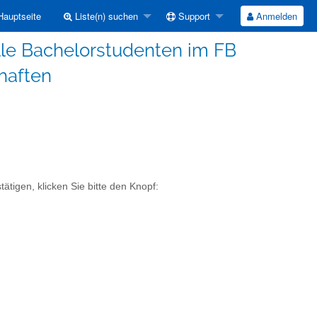
auptseite
Liste(n) suchen
Support
Anmelden
alle Bachelorstudenten im FB
haften
ätigen, klicken Sie bitte den Knopf: