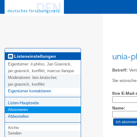
unia-p
Listeneinstellungen
Eigentümer:
it-philso, Jan Grasnick,
Betreff:
Vert
jan.grasnick, konflikt, marcus.llanque
Moderatoren:
ben.brutscher,
Sie wünschen
jan.grasnick, konflikt
Eigentümer kontaktieren
Ihre E-Mail
Listen-Hauptseite
Name:
Abonnieren
Abbestellen
Archiv
Senden