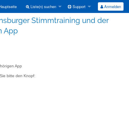
auptseite
Liste(n) suchen
Support
Anmelden
ensburger Stimmtraining und der
n App
hörigen App
Sie bitte den Knopf: