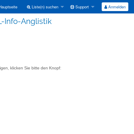
auptseite
Liste(n) suchen
Support
Anmelden
L-Info-Anglistik
gen, klicken Sie bitte den Knopf: