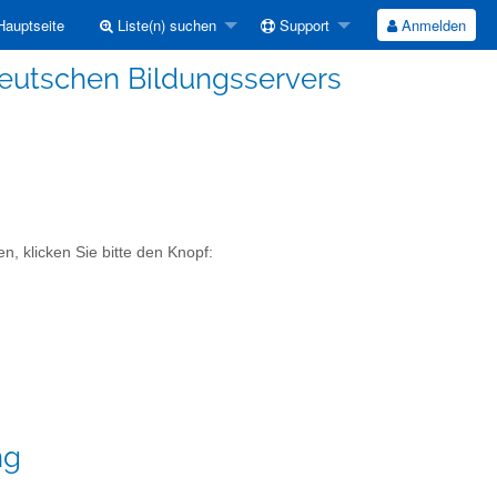
auptseite
Liste(n) suchen
Support
Anmelden
Deutschen Bildungsservers
n, klicken Sie bitte den Knopf:
ng